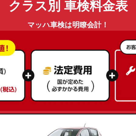
クラス別 車検料金表
マッハ車検は明瞭会計！