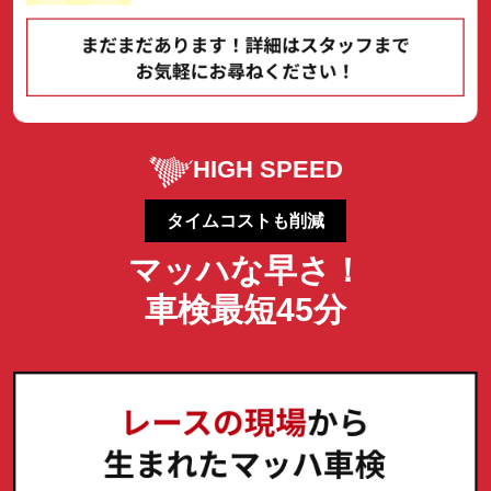
HIGH SPEED
タイムコストも削減
マッハな早さ！
車検最短45分