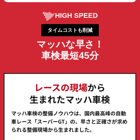
HIGH SPEED
タイムコストも削減
マッハな早さ！
車検最短45分