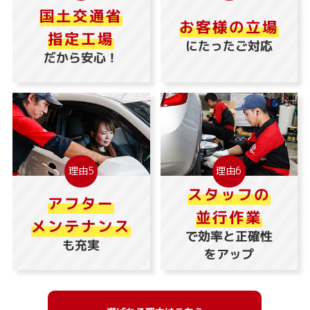
国土交通省
お客様の立場
指定工場
にたったご対応
だから安心！
理由5
理由6
スタッフの
アフター
並行作業
メンテナンス
で効率と正確性
も充実
をアップ