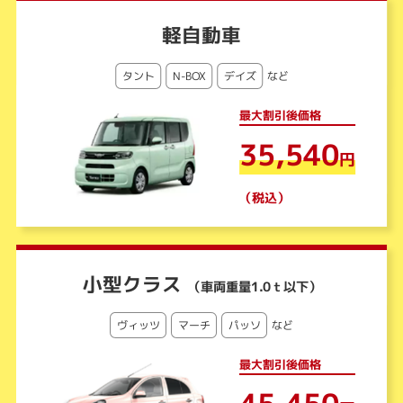
軽自動車
タント
N-BOX
デイズ
など
最大割引後価格
35,540
円
（税込）
小型クラス
（車両重量1.0ｔ以下）
ヴィッツ
マーチ
パッソ
など
最大割引後価格