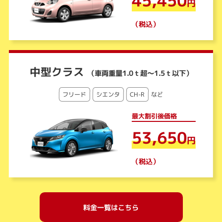
45,450
円
（税込）
中型クラス
（車両重量1.0ｔ超～1.5ｔ以下）
フリード
シエンタ
CH-R
など
最大割引後価格
53,650
円
（税込）
料金一覧はこちら