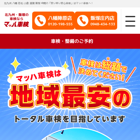
北九州 八幡 若松 小倉 遠賀 飯塚 中間の「安い早い安心車検」はマッハ車検へ！
北九州・飯塚の
車検なら
車検・整備のご予約