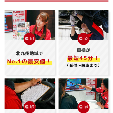
理由1
理由2
車検が
北九州地域で
最短45分！
No.1の最安値！
（受付～納車まで）
理由3
理由4