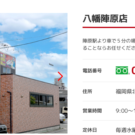
八幡陣原店
陣原駅より車で５分の
ることならお任せくだ
電話番号
福岡県
住所
9:00～
営業時間
毎週水
定休日