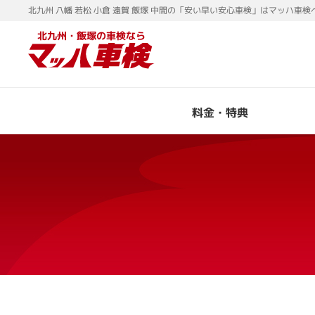
北九州 八幡 若松 小倉 遠賀 飯塚 中間の「安い早い安心車検」はマッハ車検
北九州・飯塚の車検なら
料金・特典