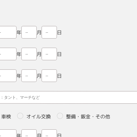
月
日
年
月
日
年
月
日
年
車検
オイル交換
整備・鈑金・その他
月
日
年