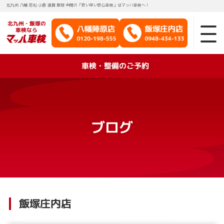
北九州 八幡 若松 小倉 遠賀 飯塚 中間の「安い早い安心車検」はマッハ車検へ！
北九州・飯塚の
車検なら
車検・整備のご予約
ブログ
飯塚庄内店