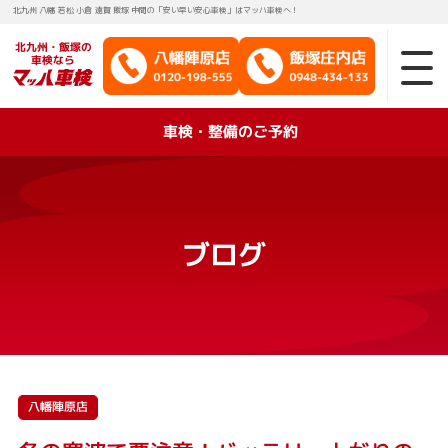
北九州 八幡 若松 小倉 遠賀 飯塚 中間の「安い早い安心車検」はマッハ車検へ！
北九州・飯塚の
車検なら
車検・整備のご予約
ブログ
八幡陣原店