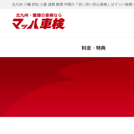
北九州 八幡 若松 小倉 遠賀 飯塚 中間の「安い早い安心車検」はマッハ車検
北九州・飯塚の車検なら
料金・特典